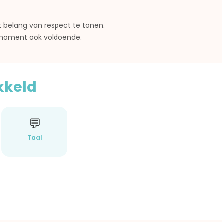
het belang van respect te tonen.
it moment ook voldoende.
kkeld
💬
Taal