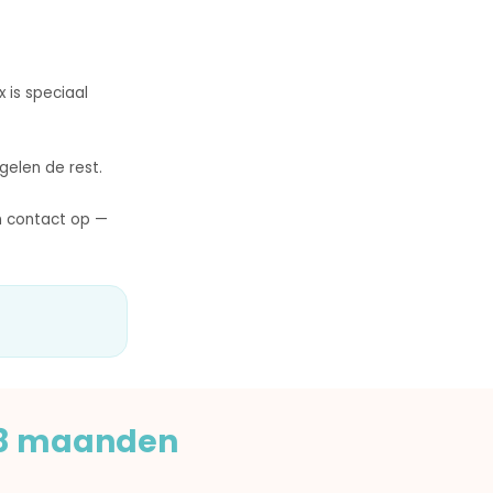
x is speciaal
gelen de rest.
n contact op —
-18 maanden