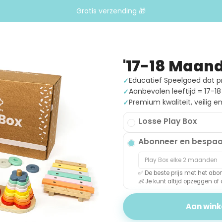
Gratis verzending 🎁
'17-18 Maand
Educatief Speelgoed dat pre
Aanbevolen leeftijd = 17-
Premium kwaliteit, veilig 
Losse Play Box
Abonneer en bespaa
✅ De beste prijs met het a
👶
Je kunt altijd opzeggen of
Aan win