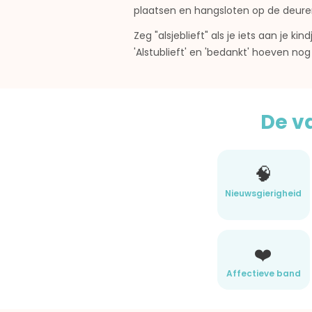
plaatsen en hangsloten op de deure
Zeg "alsjeblieft" als je iets aan je 
'Alstublieft' en 'bedankt' hoeven n
De v
🧠
Nieuwsgierigheid
❤️
Affectieve band