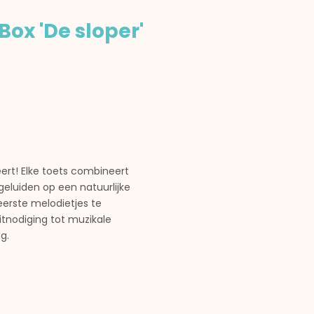
Box 'De sloper'
eëert! Elke toets combineert
eluiden op een natuurlijke
erste melodietjes te
tnodiging tot muzikale
g.