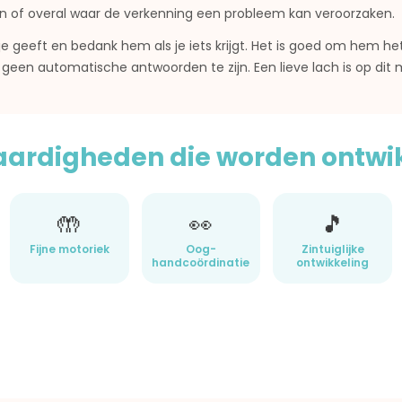
n of overal waar de verkenning een probleem kan veroorzaken.
kindje geeft en bedank hem als je iets krijgt. Het is goed om hem 
og geen automatische antwoorden te zijn. Een lieve lach is op d
aardigheden die worden ontwi
🤲
👀
🎵
Fijne motoriek
Oog-
Zintuiglijke
handcoördinatie
ontwikkeling