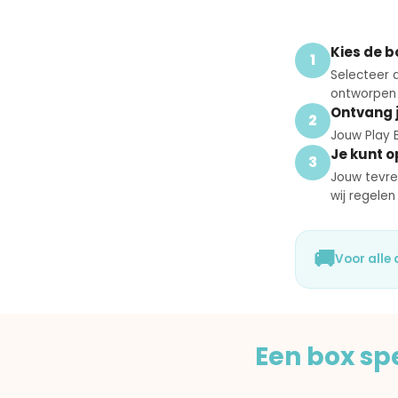
Kies de b
1
Selecteer d
ontworpen v
Ontvang 
2
Jouw Play B
Je kunt 
3
Jouw tevre
wij regelen
🚚
Voor alle 
Een box sp