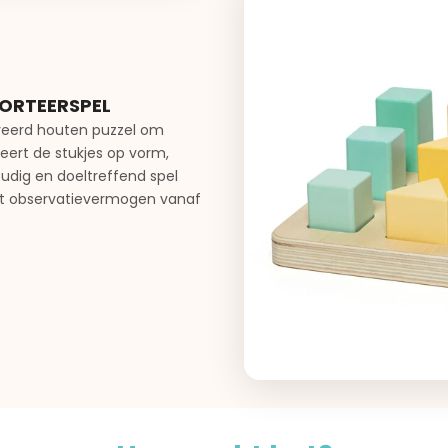
SORTEERSPEL
reerd houten puzzel om
teert de stukjes op vorm,
udig en doeltreffend spel
et observatievermogen vanaf