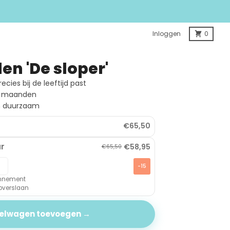
Inloggen
0
en 'De sloper'
cies bij de leeftijd past
18 maanden
en duurzaam
€65,50
r
€58,95
€65,50
-15
bonnement
 overslaan
kelwagen toevoegen →