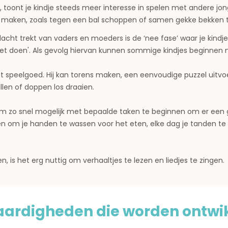
, toont je kindje steeds meer interesse in spelen met andere jon
 maken, zoals tegen een bal schoppen of samen gekke bekken 
ht trekt van vaders en moeders is de ‘nee fase’ waar je kindje 
ik niet doen'. Als gevolg hiervan kunnen sommige kindjes beginnen m
et speelgoed. Hij kan torens maken, een eenvoudige puzzel uitvo
len of doppen los draaien.
eert om zo snel mogelijk met bepaalde taken te beginnen om er 
 om je handen te wassen voor het eten, elke dag je tanden te
 is het erg nuttig om verhaaltjes te lezen en liedjes te zingen.
aardigheden die worden ontwi