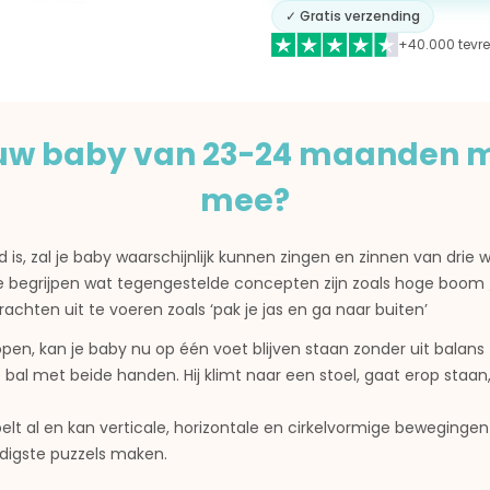
✓ Gratis verzending
+40.000 tevre
ouw baby van 23-24 maanden
mee?
 is, zal je baby waarschijnlijk kunnen zingen en zinnen van dri
l te begrijpen wat tegengestelde concepten zijn zoals hoge boom
chten uit te voeren zoals ‘pak je jas en ga naar buiten’
pen, kan je baby nu op één voet blijven staan zonder uit balans 
bal met beide handen. Hij klimt naar een stoel, gaat erop staan,
belt al en kan verticale, horizontale en cirkelvormige beweging
udigste puzzels maken.