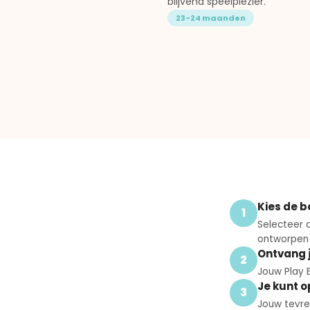
blijvend speelplezier.
23-24 maanden
Kies de b
1
Selecteer d
ontworpen v
Ontvang 
2
Jouw Play B
Je kunt 
3
Jouw tevre