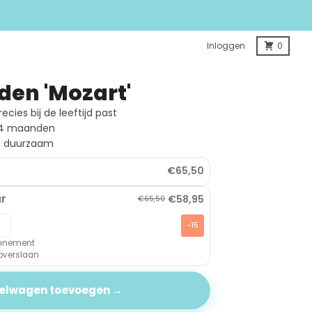
Inloggen
0
den 'Mozart'
cies bij de leeftijd past
-24 maanden
en duurzaam
€65,50
r
€58,95
€65,50
-15
bonnement
 overslaan
kelwagen toevoegen →