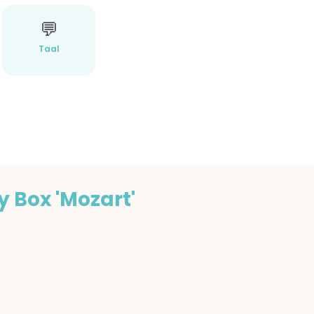
💬
Taal
y Box 'Mozart'