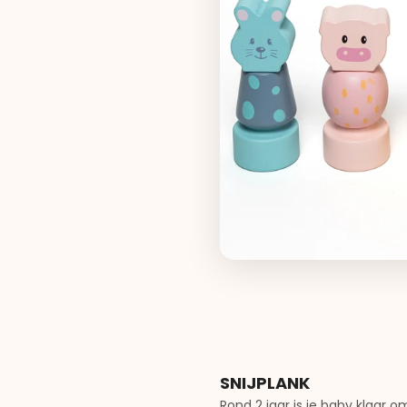
SNIJPLANK
Rond 2 jaar is je baby klaar 