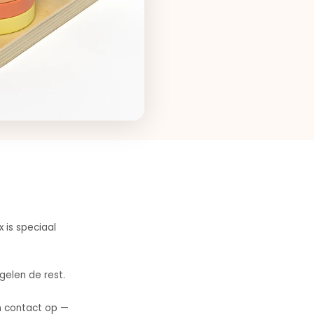
x is speciaal
gelen de rest.
n contact op —