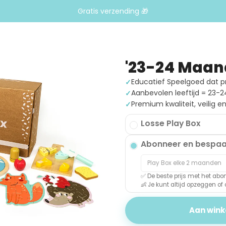
Gratis verzending 🎁
'23-24 Maan
Educatief Speelgoed dat pre
Aanbevolen leeftijd = 23
Premium kwaliteit, veilig 
Losse Play Box
Abonneer en bespaa
✅ De beste prijs met het a
👶
Je kunt altijd opzeggen of
Aan win